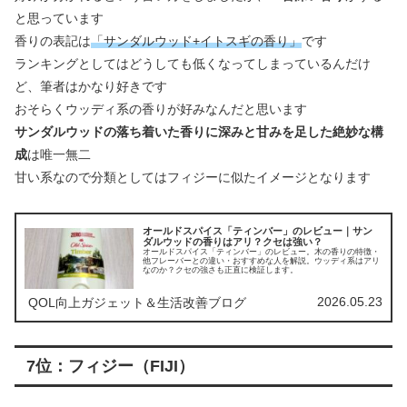
と思っています
香りの表記は
「サンダルウッド+イトスギの香り」
です
ランキングとしてはどうしても低くなってしまっているんだけ
ど、筆者はかなり好きです
おそらくウッディ系の香りが好みなんだと思います
サンダルウッドの落ち着いた香りに深みと甘みを足した絶妙な構
成
は唯一無二
甘い系なので分類としてはフィジーに似たイメージとなります
オールドスパイス「ティンバー」のレビュー｜サン
ダルウッドの香りはアリ？クセは強い？
オールドスパイス「ティンバー」のレビュー。木の香りの特徴・
他フレーバーとの違い・おすすめな人を解説。ウッディ系はアリ
なのか？クセの強さも正直に検証します。
2026.05.23
QOL向上ガジェット＆生活改善ブログ
7位：フィジー（FIJI）