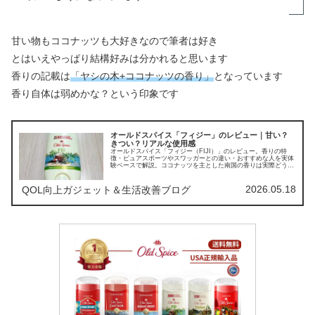
甘い物もココナッツも大好きなので筆者は好き
とはいえやっぱり結構好みは分かれると思います
香りの記載は
「ヤシの木+ココナッツの香り」
となっています
香り自体は弱めかな？という印象です
オールドスパイス「フィジー」のレビュー｜甘い？
きつい？リアルな使用感
オールドスパイス「フィジー（FIJI）」のレビュー。香りの特
徴・ピュアスポーツやスワッガーとの違い・おすすめな人を実体
験ベースで解説。ココナッツを主とした南国の香りは実際どうな
のか、その個性を徹底検証します。
2026.05.18
QOL向上ガジェット＆生活改善ブログ