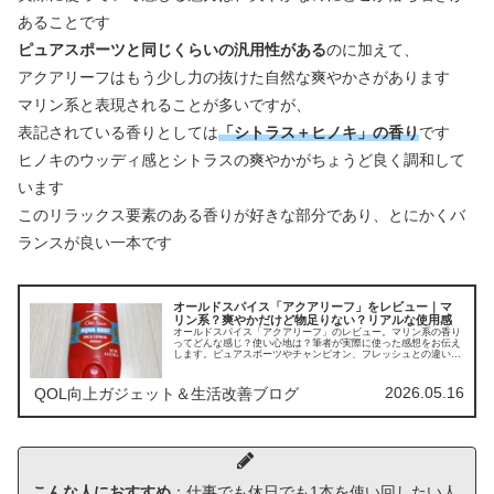
あることです
ピュアスポーツと同じくらいの汎用性がある
のに加えて、
アクアリーフはもう少し力の抜けた自然な爽やかさがあります
マリン系と表現されることが多いですが、
表記されている香りとしては
「シトラス＋ヒノキ」の香り
です
ヒノキのウッディ感とシトラスの爽やかがちょうど良く調和して
います
このリラックス要素のある香りが好きな部分であり、とにかくバ
ランスが良い一本です
オールドスパイス「アクアリーフ」をレビュー｜マ
リン系？爽やかだけど物足りない？リアルな使用感
オールドスパイス「アクアリーフ」のレビュー。マリン系の香り
ってどんな感じ？使い心地は？筆者が実際に使った感想をお伝え
します。ピュアスポーツやチャンピオン、フレッシュとの違いも
解説。万人ウケする爽やかな香りを探している方向け。
2026.05.16
QOL向上ガジェット＆生活改善ブログ
こんな人におすすめ
：仕事でも休日でも1本を使い回したい人