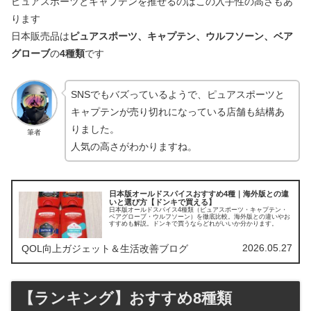
ピュアスポーツとキャプテンを推せるのはこの入手性の高さもあ
ります
日本販売品は
ピュアスポーツ、キャプテン、ウルフソーン、ベア
グローブ
の
4種類
です
SNSでもバズっているようで、ピュアスポーツと
キャプテンが売り切れになっている店舗も結構あ
りました。
筆者
人気の高さがわかりますね。
日本版オールドスパイスおすすめ4種｜海外版との違
いと選び方【ドンキで買える】
日本版オールドスパイス4種類（ピュアスポーツ・キャプテン・
ベアグローブ・ウルフソーン）を徹底比較。海外版との違いやお
すすめも解説。ドンキで買うならどれがいいか分かります。
2026.05.27
QOL向上ガジェット＆生活改善ブログ
【ランキング】おすすめ8種類