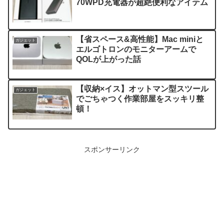
70WPD充電器が超絶便利なアイテム
【省スペース&高性能】Mac miniと
ガジェット
エルゴトロンのモニターアームで
QOLが上がった話
【収納×イス】オットマン型スツール
ガジェット
でごちゃつく作業部屋をスッキリ整
頓！
スポンサーリンク