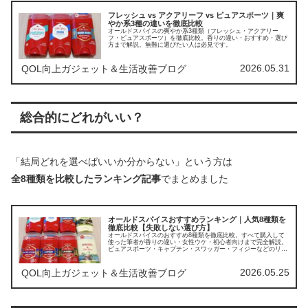
フレッシュ vs アクアリーフ vs ピュアスポーツ｜爽
やか系3種の違いを徹底比較
オールドスパイスの爽やか系3種類（フレッシュ・アクアリー
フ・ピュアスポーツ）を徹底比較。香りの違い・おすすめ・選び
方まで解説。無難に選びたい人は必見です。
2026.05.31
QOL向上ガジェット＆生活改善ブログ
総合的にどれがいい？
「結局どれを選べばいいか分からない」という方は
全8種類を比較したランキング記事
でまとめました
オールドスパイスおすすめランキング｜人気8種類を
徹底比較【失敗しない選び方】
オールドスパイスのおすすめ8種類を徹底比較。すべて購入して
使った筆者が香りの違い・女性ウケ・初心者向けまで完全解説。
ピュアスポーツ・キャプテン・スワッガー・フィジーなどのリア
ルな評価から、失敗しない1本、あなたに合う1本が必ず見つかり
ます。
2026.05.25
QOL向上ガジェット＆生活改善ブログ