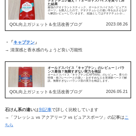
デオナチュレ越え！？オールドスパイスを買ってみ
た結果
最強のデオドラントスティック、オールドスパイスの「ピュアス
ポーツ」を購入したので、デオナチュレとの違い等をおさえなが
ら解説レビューしていきます。 結論としてはデオナチュレから
オールドスパイスに乗り換えることにしました。
2023.08.26
QOL向上ガジェット＆生活改善ブログ
・「
キャプテン
」
→ 清潔感と香水感のちょうど良い万能性
オールドスパイス「キャプテン」のレビュー｜バラ
ンス最強？無難すぎない実力を検証
オールドスパイス「キャプテン(CAPTAIN)」のレビュー。香りの
特徴・他フレーバーとの違い・おすすめな人を実体験ベースで解
説。無難すぎないバランス型の実力を検証します。
2026.05.21
QOL向上ガジェット＆生活改善ブログ
石けん系の違い
は
別記事
で詳しく比較しています
→「フレッシュ vs アクアリーフ vs ピュアスポーツ」の記事は
こ
ちら