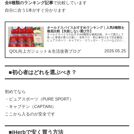
全8種類のランキング記事
で比較しています
自分に合う1本がすぐ分かります
オールドスパイスおすすめランキング｜人気8種類を
徹底比較【失敗しない選び方】
オールドスパイスのおすすめ8種類を徹底比較。すべて購入して
使った筆者が香りの違い・女性ウケ・初心者向けまで完全解説。
ピュアスポーツ・キャプテン・スワッガー・フィジーなどのリア
ルな評価から、失敗しない1本、あなたに合う1本が必ず見つかり
ます。
2026.05.25
QOL向上ガジェット＆生活改善ブログ
■初心者はどれを選ぶべき？
初めてなら
・ピュアスポーツ（PURE SPORT）
・キャプテン（CAPTAIN）
ここから入るのが安全です
■iHerbで安く買う方法