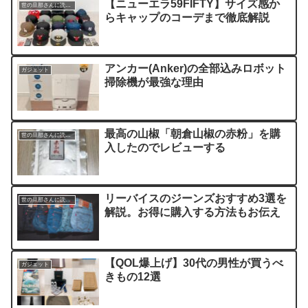
【ニューエラ59FIFTY】サイズ感か
世の旦那さんに読んでほしい記事
らキャップのコーデまで徹底解説
アンカー(Anker)の全部込みロボット
ガジェット
掃除機が最強な理由
最高の山椒「朝倉山椒の赤粉」を購
世の旦那さんに読んでほしい記事
入したのでレビューする
リーバイスのジーンズおすすめ3選を
世の旦那さんに読んでほしい記事
解説。お得に購入する方法もお伝え
【QOL爆上げ】30代の男性が買うべ
ガジェット
きもの12選