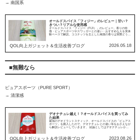
→ 南国系
オールドスパイス「フィジー」のレビュー｜甘い？
きつい？リアルな使用感
オールドスパイス「フィジー（FIJI）」のレビュー。香りの特
徴・ピュアスポーツやスワッガーとの違い・おすすめな人を実体
験ベースで解説。ココナッツを主とした南国の香りは実際どうな
のか、その個性を徹底検証します。
2026.05.18
QOL向上ガジェット＆生活改善ブログ
■無難なら
ピュアスポーツ（PURE SPORT）
→ 清潔感
デオナチュレ越え！？オールドスパイスを買ってみ
た結果
最強のデオドラントスティック、オールドスパイスの「ピュアス
ポーツ」を購入したので、デオナチュレとの違い等をおさえなが
ら解説レビューしていきます。 結論としてはデオナチュレから
オールドスパイスに乗り換えることにしました。
2023.08.26
QOL向上ガジェット＆生活改善ブログ