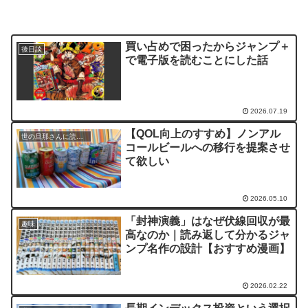
買い占めで困ったからジャンプ＋
後日談
で電子版を読むことにした話
2026.07.19
【QOL向上のすすめ】ノンアル
世の旦那さんに読んでほしい記事
コールビールへの移行を提案させ
て欲しい
2026.05.10
「封神演義」はなぜ伏線回収が最
趣味
高なのか｜読み返して分かるジャ
ンプ名作の設計【おすすめ漫画】
2026.02.22