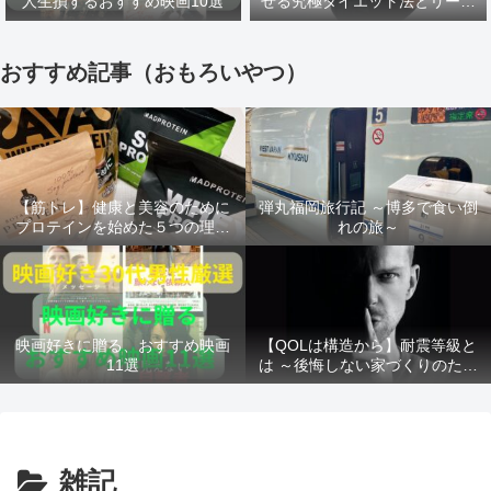
人生損するおすすめ映画10選
せる究極ダイエット法とリーン
ゲインズについて解説
おすすめ記事（おもろいやつ）
【筋トレ】健康と美容のために
弾丸福岡旅行記 ～博多で食い倒
プロテインを始めた５つの理由
れの旅～
【ゴリラ化計画】
映画好きに贈る、おすすめ映画
【QOLは構造から】耐震等級と
11選
は ～後悔しない家づくりのため
に～
雑記