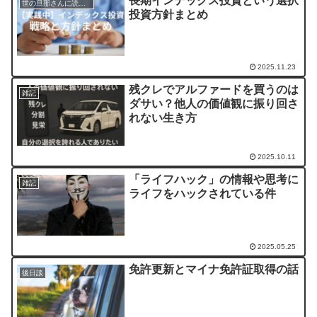
長期インデックス投資という選択
世の旦那さんに読んでほしい記事
投資方針まとめ
2025.11.23
残クレでアルファードを買うのは
雑記
ダサい？他人の価値観に振り回さ
れない生き方
2025.10.11
「ライフハック」の情報や思考に
雑記
ライフをハックされている件
2025.05.25
免許更新とマイナ免許証取得の話
後日談