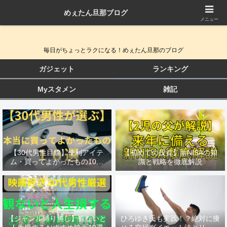
めぇたん旦那ブログ
QOL向上ガジェット＆生活改善ブログ
メニュー
毎日がちょっとラクになる！めぇたん旦那のブログ
ガジェット
ランキング
Myスタメン
雑記
【30代男性目線】便利アイテ
【初めての投資】新NISAの知
ム・買ってよかったもの10選
識と戦略を徹底解説
をランキング形式でまとめてみ
た
【ジャンル縛り無し】観ないと
ひろゆき氏も実践！？絶対に痩