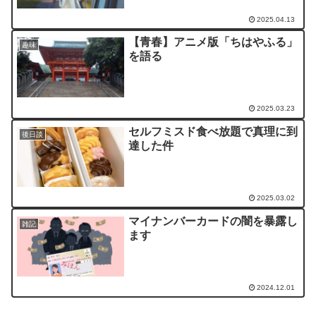
2025.04.13
【青春】アニメ版「ちはやふる」
趣味
を語る
2025.03.23
セルフミスド食べ放題で真理に到
後日談
達した件
2025.03.02
マイナンバーカードの闇を暴露し
雑記
ます
2024.12.01