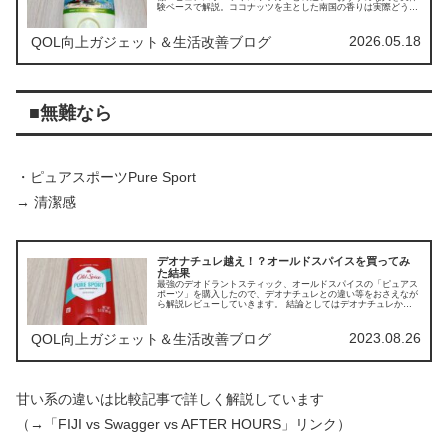
験ベースで解説。ココナッツを主とした南国の香りは実際どうな
のか、その個性を徹底検証します。
2026.05.18
QOL向上ガジェット＆生活改善ブログ
■無難なら
・ピュアスポーツPure Sport
→ 清潔感
デオナチュレ越え！？オールドスパイスを買ってみ
た結果
最強のデオドラントスティック、オールドスパイスの「ピュアス
ポーツ」を購入したので、デオナチュレとの違い等をおさえなが
ら解説レビューしていきます。 結論としてはデオナチュレから
オールドスパイスに乗り換えることにしました。
2023.08.26
QOL向上ガジェット＆生活改善ブログ
甘い系の違いは比較記事で詳しく解説しています
（→「FIJI vs Swagger vs AFTER HOURS」リンク）