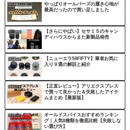
やっぱりオールバーズの履き心地が
世の旦那さんに読んでほしい記事
最高だったので買い足しました
【さらにやばい】セサミ５のキャン
ガジェット
ディハウスからまた新製品発売
【ニューエラ59FIFTY】筆者お気に
ランキング
入り９選の解説と紹介
【正直レビュー】アリエクスプレス
ガジェット
で買って良かった＆失敗したアイテ
ムまとめ【最新版】
オールドスパイスおすすめランキン
ランキング
グ｜人気8種類を徹底比較【失敗しな
い選び方】