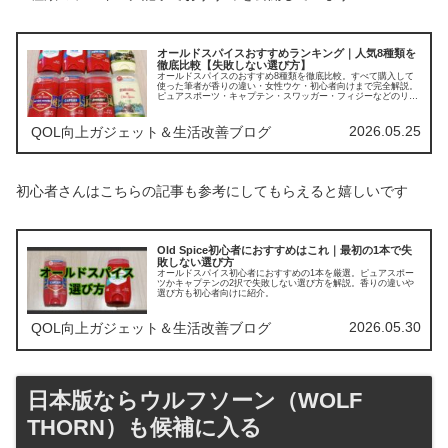
オールドスパイスおすすめランキング｜人気8種類を
徹底比較【失敗しない選び方】
オールドスパイスのおすすめ8種類を徹底比較。すべて購入して
使った筆者が香りの違い・女性ウケ・初心者向けまで完全解説。
ピュアスポーツ・キャプテン・スワッガー・フィジーなどのリア
ルな評価から、失敗しない1本、あなたに合う1本が必ず見つかり
ます。
2026.05.25
QOL向上ガジェット＆生活改善ブログ
初心者さんはこちらの記事も参考にしてもらえると嬉しいです
Old Spice初心者におすすめはこれ｜最初の1本で失
敗しない選び方
オールドスパイス初心者におすすめの1本を厳選。ピュアスポー
ツかキャプテンの2択で失敗しない選び方を解説。香りの違いや
選び方も初心者向けに紹介。
2026.05.30
QOL向上ガジェット＆生活改善ブログ
日本版ならウルフソーン（WOLF
THORN）も候補に入る