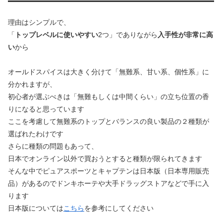
理由はシンプルで、
「
トップレベルに使いやすい
2つ」でありながら
入手性が非常に高
い
から
オールドスパイスは大きく分けて「無難系、甘い系、個性系」に
分かれますが、
初心者が選ぶべきは「無難もしくは中間くらい」の立ち位置の香
りになると思っています
ここを考慮して無難系のトップとバランスの良い製品の２種類が
選ばれたわけです
さらに種類の問題もあって、
日本でオンライン以外で買おうとすると種類が限られてきます
そんな中でピュアスポーツとキャプテンは日本版（日本専用販売
品）があるのでドンキホーテや大手ドラッグストアなどで手に入
ります
日本版については
こちら
を参考にしてください