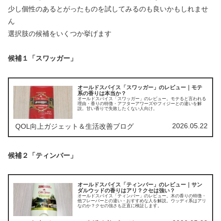
少し個性のあるとがったものを試してみるのも良いかもしれませ
ん
選択肢の候補をいくつか挙げます
候補１「スワッガー」
オールドスパイス「スワッガー」のレビュー｜モテ
系の香りは本当か？
オールドスパイス「スワッガー」のレビュー。モテると言われる
理由・香りの特徴・アフターアワーズやフィジーとの違いを解
説。甘い香りで失敗したくない人向け。
2026.05.22
QOL向上ガジェット＆生活改善ブログ
候補２「ティンバー」
オールドスパイス「ティンバー」のレビュー｜サン
ダルウッドの香りはアリ？クセは強い？
オールドスパイス「ティンバー」のレビュー。木の香りの特徴・
他フレーバーとの違い・おすすめな人を解説。ウッディ系はアリ
なのか？クセの強さも正直に検証します。