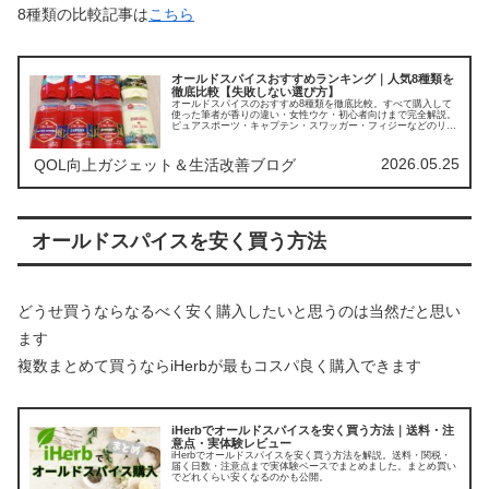
8種類の比較記事は
こちら
オールドスパイスおすすめランキング｜人気8種類を
徹底比較【失敗しない選び方】
オールドスパイスのおすすめ8種類を徹底比較。すべて購入して
使った筆者が香りの違い・女性ウケ・初心者向けまで完全解説。
ピュアスポーツ・キャプテン・スワッガー・フィジーなどのリア
ルな評価から、失敗しない1本、あなたに合う1本が必ず見つかり
ます。
2026.05.25
QOL向上ガジェット＆生活改善ブログ
オールドスパイスを
安く買う方法
どうせ買うならなるべく安く購入したいと思うのは当然だと思い
ます
複数まとめて買うならiHerbが最もコスパ良く購入できます
iHerbでオールドスパイスを安く買う方法｜送料・注
意点・実体験レビュー
iHerbでオールドスパイスを安く買う方法を解説。送料・関税・
届く日数・注意点まで実体験ベースでまとめました。まとめ買い
でどれくらい安くなるのかも公開。