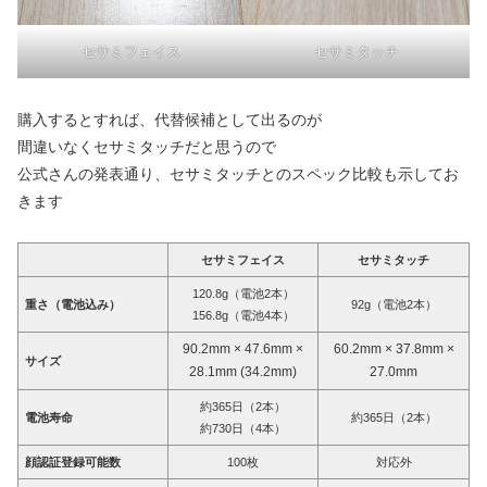
セサミフェイス
セサミタッチ
購入するとすれば、代替候補として出るのが
間違いなくセサミタッチだと思うので
公式さんの発表通り、セサミタッチとのスペック比較も示してお
きます
セサミフェイス
セサミタッチ
120.8g（電池2本）
重さ（電池込み）
92g（電池2本）
156.8g（電池4本）
90.2mm × 47.6mm ×
60.2mm × 37.8mm ×
サイズ
28.1mm (34.2mm)
27.0mm
約365日（2本）
電池寿命
約365日（2本）
約730日（4本）
顔認証登録可能数
100枚
対応外