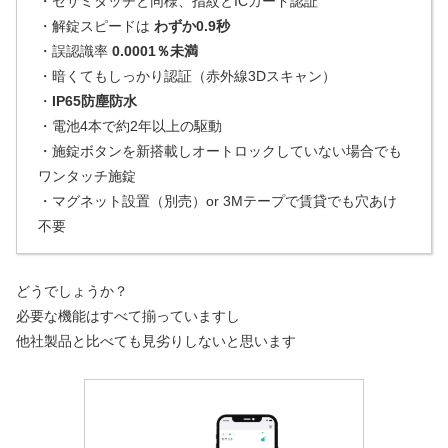
・セサミタッチと同様、指紋とICカード認証
・解錠スピードは
わずか0.9秒
・誤認識率
0.0001％未満
・暗くてもしっかり認証（赤外線3Dスキャン）
・
IP65防塵防水
・電池4本で約2年以上の駆動
・施錠ボタンを新搭載しオートロックしていない場合でも
ワンタッチ施錠
・マグネット設置（別売）or 3Mテープで賃貸でも穴あけ
不要
どうでしょうか？
必要な機能はすべて揃っていますし
他社製品と比べても見劣りしないと思います