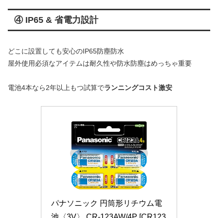
④ IP65 & 省電力設計
どこに設置しても安心のIP65防塵防水
屋外使用必須なアイテムは耐久性や防水防塵はめっちゃ重要
電池4本なら2年以上もつ試算で
ランニングコスト激安
パナソニック 円筒形リチウム電
池〈3V〉 CR-123AW/4P [CR123