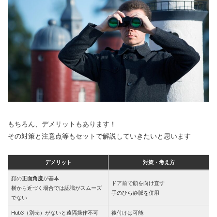
もちろん、デメリットもあります！
その対策と注意点等もセットで解説していきたいと思います
デメリット
対策・考え方
顔の
正面角度
が基本
ドア前で顏を向け直す
横から近づく場合では認識がスムーズ
手のひら静脈を併用
でない
Hub3（別売）がないと遠隔操作不可
後付けは可能