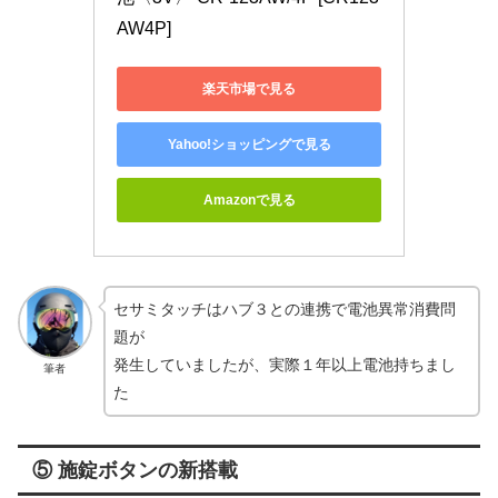
AW4P]
楽天市場で見る
Yahoo!ショッピングで見る
Amazonで見る
セサミタッチはハブ３との連携で電池異常消費問
題が
発生していましたが、実際１年以上電池持ちまし
筆者
た
⑤ 施錠ボタンの新搭載