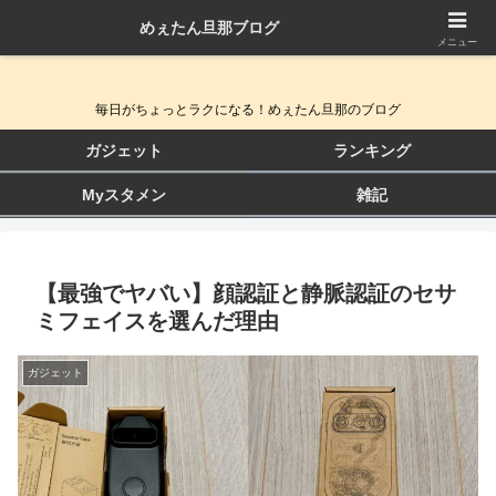
めぇたん旦那ブログ
QOL向上ガジェット＆生活改善ブログ
メニュー
毎日がちょっとラクになる！めぇたん旦那のブログ
ガジェット
ランキング
Myスタメン
雑記
【最強でヤバい】顔認証と静脈認証のセサ
ミフェイスを選んだ理由
ガジェット