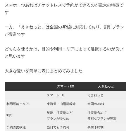
スマホ一つあればチケットレスで予約ができるのが最大の特徴で
す
一方、「えきねっと」は全国のJR線に対応しており、割引プラン
が豊富です
どちらを使うかは、目的や利用エリアによって選択するのが良い
と思います
大きな違いを簡単に表にまとめてみました
スマートEX
えきねっと
スマートEX
えきねっと
利用可能エリア
東海道・山陽新幹線
全国のJR線
早割、往復割など
往復割含めて
割引
プランが少なめ
多彩なプランが豊富
予約の柔軟性
当日でも予約可
事前予約制