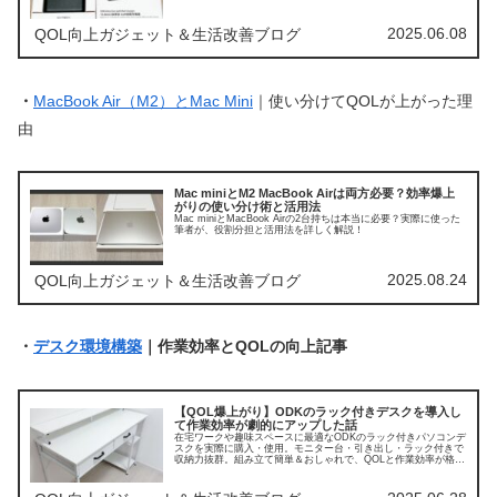
している方におすすめ。
2025.06.08
QOL向上ガジェット＆生活改善ブログ
・
MacBook Air（M2）とMac Mini
｜使い分けてQOLが上がった理
由
Mac miniとM2 MacBook Airは両方必要？効率爆上
がりの使い分け術と活用法
Mac miniとMacBook Airの2台持ちは本当に必要？実際に使った
筆者が、役割分担と活用法を詳しく解説！
2025.08.24
QOL向上ガジェット＆生活改善ブログ
・
デスク環境構築
｜作業効率とQOLの向上記事
【QOL爆上がり】ODKのラック付きデスクを導入し
て作業効率が劇的にアップした話
在宅ワークや趣味スペースに最適なODKのラック付きパソコンデ
スクを実際に購入・使用。モニター台・引き出し・ラック付きで
収納力抜群。組み立て簡単＆おしゃれで、QOLと作業効率が格段
にアップした実体験をレビューします。QOLが向上した理由も筆
者目線でしっかり紹介。