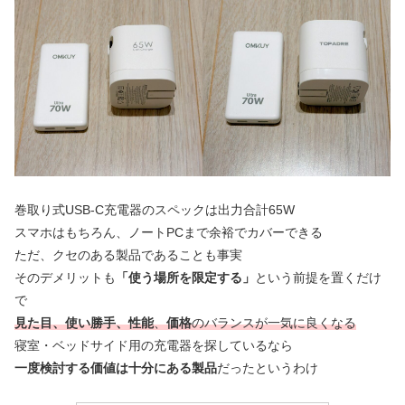
巻取り式USB-C充電器のスペックは出力合計65W
スマホはもちろん、ノートPCまで余裕でカバーできる
ただ、クセのある製品であることも事実
そのデメリットも
「使う場所を限定する」
という前提を置くだけ
で
見た目、使い勝手、性能
、
価格
のバランスが一気に良くなる
寝室・ベッドサイド用の充電器を探しているなら
一度検討する価値は十分にある製品
だったというわけ