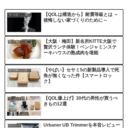
【QOLは構造から】耐震等級とは ～
世の旦那さんに読んでほしい記事
後悔しない家づくりのために～
【大阪・梅田】新名所KITTE大阪で
世の旦那さんに読んでほしい記事
贅沢ランチ体験！ベンジャミンステ
ーキハウスの熟成肉を堪能
【やばい】セサミ5の新製品導入で死
世の旦那さんに読んでほしい記事
角が無くなった件【スマートロッ
ク】
【QOL爆上げ】30代の男性が買うべ
ガジェット
きもの12選
Urbaner UB Trimmerを本音レビュー
ガジェット