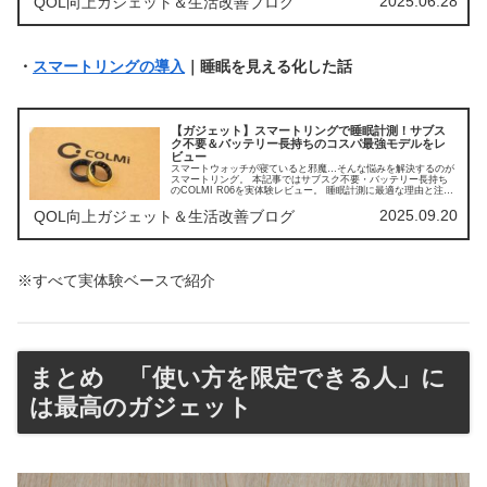
2025.06.28
QOL向上ガジェット＆生活改善ブログ
・
スマートリングの導入
｜睡眠を見える化した話
【ガジェット】スマートリングで睡眠計測！サブス
ク不要＆バッテリー長持ちのコスパ最強モデルをレ
ビュー
スマートウォッチが寝ていると邪魔…そんな悩みを解決するのが
スマートリング。 本記事ではサブスク不要・バッテリー長持ち
のCOLMI R06を実体験レビュー。 睡眠計測に最適な理由と注意
点を解説します。
2025.09.20
QOL向上ガジェット＆生活改善ブログ
※すべて実体験ベースで紹介
まとめ 「使い方を限定できる人」に
は最高のガジェット