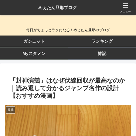
めぇたん旦那ブログ
QOL向上ガジェット＆生活改善ブログ
メニュー
毎日がちょっとラクになる！めぇたん旦那のブログ
ガジェット
ランキング
Myスタメン
雑記
「封神演義」はなぜ伏線回収が最高なのか
｜読み返して分かるジャンプ名作の設計
【おすすめ漫画】
趣味