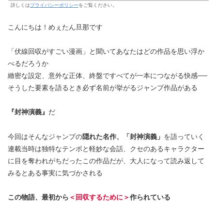
詳しくは
プライバシーポリシー
をご覧ください。
こんにちは！めぇたん旦那です
「伏線回収がすごい漫画」と聞いてあなたはどの作品を思い浮か
べるだろうか
緻密な設定、意外な正体、終盤ですべてが一本につながる快感──
そうした要素を語るとき必ず名前が挙がるジャンプ作品がある
『封神演義』
だ
今回はそんなジャンプの
隠れた名作、「封神演義」
を語っていく
連載当時は独特なテンポと軽妙な会話、クセのあるキャラクター
に目を奪われがちだったこの作品だが、大人になって読み返して
みるとある事実に気づかされる
この物語、最初から
＜回収するために＞
作られている