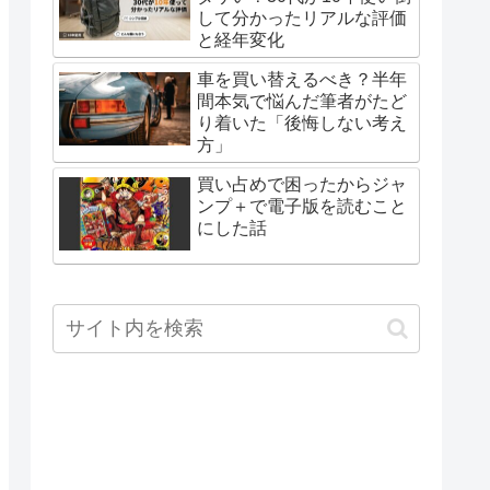
して分かったリアルな評価
と経年変化
車を買い替えるべき？半年
間本気で悩んだ筆者がたど
り着いた「後悔しない考え
方」
買い占めで困ったからジャ
ンプ＋で電子版を読むこと
にした話