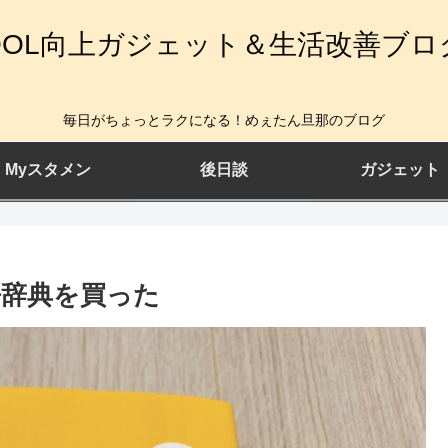
QOL向上ガジェット＆生活改善ブロ
毎日がちょっとラクになる！めぇたん旦那のブログ
Myスタメン
後日談
ガジェット
辞典を買った