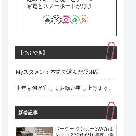
家電とスノーボードが好き
【つぶやき】
Myスタメン：本気で選んだ愛用品
本年も何卒宜しくお願い申し上げます。
新着記事
ポーター タンカー3WAYは
ダサい？30代が10年使い倒