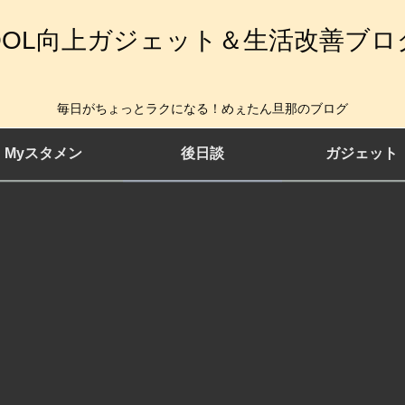
QOL向上ガジェット＆生活改善ブロ
毎日がちょっとラクになる！めぇたん旦那のブログ
Myスタメン
後日談
ガジェット