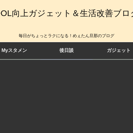
QOL向上ガジェット＆生活改善ブロ
毎日がちょっとラクになる！めぇたん旦那のブログ
Myスタメン
後日談
ガジェット