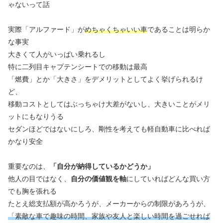
ゃないって話
実際「アルファード」が
めちゃくちゃいい車
であることは明らか
な事実
大きくて人がいっぱい乗れるし
特に二列目キャプテンシートでの移動は最高
「燃費」とか「大きさ」をデメリットとしてよく挙げられるけ
ど、
移動コストとしてはぶっちゃけ大差がないし、大きいことがメリ
ットにもなりうる
セダンほどではないにしろ、剛性を考えても軽自動車に比べれば
かなり安全
重要なのは、
「自分が納得しているかどうか」
他人の目ではなく、
自分の価値観を軸
にしていればどんな買い方
でも胸を張れる
たとえ総支払額が高かろうが、メーカーからの制限があろうが、
「素敵な車で趣味の時間、家族や友人と楽しい時間を過ごせれば