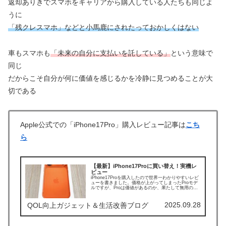
返却ありきでスマホをキャリアから購入している人たちも同じよ
うに
「残クレスマホ」などと小馬鹿にされたっておかしくはない
車もスマホも
「未来の自分に支払いを託している」
という意味で
同じ
だからこそ自分が何に価値を感じるかを冷静に見つめることが大
切である
Apple公式での「iPhone17Pro」購入レビュー記事は
こち
ら
【最新】iPhone17Proに買い替え！実機レ
ビュー
iPhone17Proを購入したので世界一わかりやすいレビ
ューを書きました。価格が上がってしまったProモデ
ルですが、Proは価値があるのか、果たして無用の長
物なのか、主観全開でレビューします。
2025.09.28
QOL向上ガジェット＆生活改善ブログ