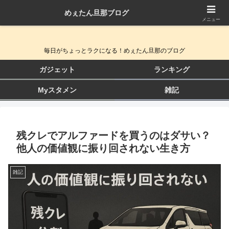
めぇたん旦那ブログ
QOL向上ガジェット＆生活改善ブログ
メニュー
毎日がちょっとラクになる！めぇたん旦那のブログ
ガジェット
ランキング
Myスタメン
雑記
残クレでアルファードを買うのはダサい？
他人の価値観に振り回されない生き方
雑記