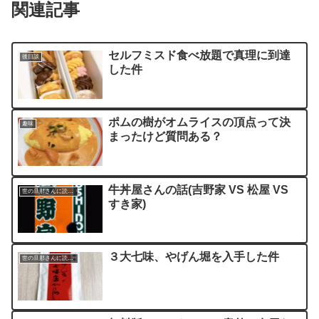
関連記事
セルフミスド食べ放題で真理に到達
後日談
した件
ポムの樹がオムライスの頂点って決
趣味
まったけど質問ある？
牛丼屋さんの話(吉野家 VS 松屋 VS
世の旦那さんに読んでほしい記事
すき家)
３大七味、やげん堀を入手した件
世の旦那さんに読んでほしい記事