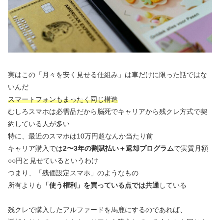
実はこの「月々を安く見せる仕組み」は車だけに限った話ではな
いんだ
スマートフォンもまったく同じ構造
むしろスマホは必需品だから脳死でキャリアから残クレ方式で契
約している人が多い
特に、最近のスマホは10万円超なんか当たり前
キャリア購入では
2〜3年の割賦払い＋返却プログラム
で実質月額
○○円と見せているというわけ
つまり、「残価設定スマホ」のようなもの
所有よりも
「使う権利」を買っている点では共通
している
残クレで購入したアルファードを馬鹿にするのであれば、