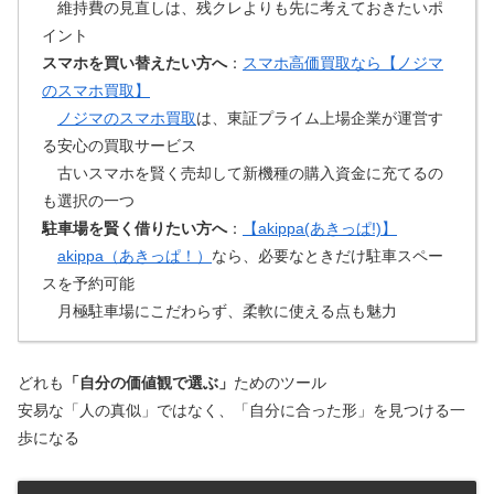
維持費の見直しは、残クレよりも先に考えておきたいポ
イント
スマホを買い替えたい方へ
：
スマホ高価買取なら【ノジマ
のスマホ買取】
ノジマのスマホ買取
は、東証プライム上場企業が運営す
る安心の買取サービス
古いスマホを賢く売却して新機種の購入資金に充てるの
も選択の一つ
駐車場を賢く借りたい方へ
：
【akippa(あきっぱ!)】
akippa（あきっぱ！）
なら、必要なときだけ駐車スペー
スを予約可能
月極駐車場にこだわらず、柔軟に使える点も魅力
どれも
「自分の価値観で選ぶ」
ためのツール
安易な「人の真似」ではなく、「自分に合った形」を見つける一
歩になる