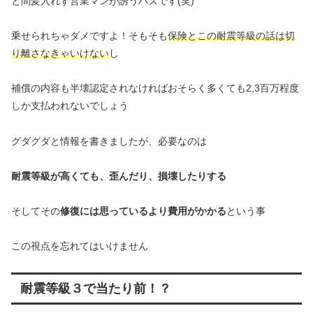
と間髪入れず営業マンが誘うハズです(笑)
乗せられちゃダメですよ！そもそも
保険とこの耐震等級の話は切
り離さなきゃいけない
し
補償の内容も半壊認定されなければおそらく多くても2,3百万程度
しか支払われないでしょう
グダグダと情報を書きましたが、必要なのは
耐震等級が高くても、歪んだり、損壊したりする
そしてその
修復には思っているより費用がかかる
という事
この視点を忘れてはいけません
耐震等級３で当たり前！？