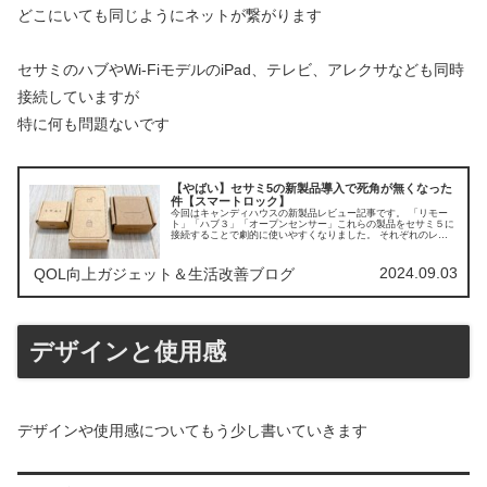
どこにいても同じようにネットが繋がります
セサミのハブやWi-FiモデルのiPad、テレビ、アレクサなども同時
接続していますが
特に何も問題ないです
【やばい】セサミ5の新製品導入で死角が無くなった
件【スマートロック】
今回はキャンディハウスの新製品レビュー記事です。 「リモー
ト」「ハブ３」「オープンセンサー」これらの製品をセサミ５に
接続することで劇的に使いやすくなりました。 それぞれのレビ
ューには「どのように設置したのか」「使い心地」「実物写真」
の３つを重視してしっかりお伝えしていきます！
2024.09.03
QOL向上ガジェット＆生活改善ブログ
デザインと使用感
デザインや使用感についてもう少し書いていきます