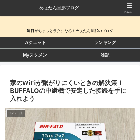
めぇたん旦那ブログ
QOL向上ガジェット＆生活改善ブログ
メニュー
毎日がちょっとラクになる！めぇたん旦那のブログ
ガジェット
ランキング
Myスタメン
雑記
家のWiFiが繋がりにくいときの解決策！
BUFFALOの中継機で安定した接続を手に
入れよう
ガジェット