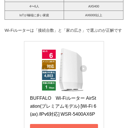
4〜6人
AX5400
IoTが極端に多い家庭
AX6000以上
Wi-Fiルーターは「接続台数」と「家の広さ」で選ぶのが正解です
BUFFALO　Wi-Fiルーター AirSt
ation(プレミアムモデル) [Wi-Fi 6
(ax) /IPv6対応] WSR-5400AX6P