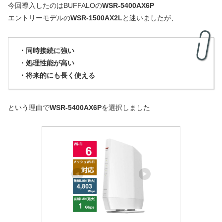
今回導入したのはBUFFALOの
WSR-5400AX6P
エントリーモデルの
WSR-1500AX2L
と迷いましたが、
・同時接続に強い
・処理性能が高い
・将来的にも長く使える
という理由で
WSR-5400AX6P
を選択しました