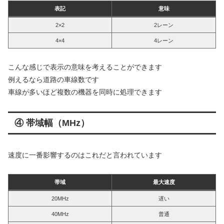
表記
意味
2×2
2レーン
4×4
4レーン
こんな感じで表示の意味を考えることができます
例えるなら道路の車線数です
車線が多いほど複数の機器を同時に処理できます
④ 帯域幅（MHz）
速度に一番影響するのはこれだと言われています
帯域
最大速度
20MHz
遅い
40MHz
普通