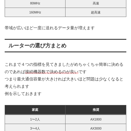
80MHz
高速
160MHz
超高速
帯域が広いほど一度に送れるデータ量が増えます
ルーターの選び方まとめ
これまで４つの指標を見てきましたがめちゃくちゃ簡単に決める
のであれば
接続機器数で決めるのが良い
です
つまり最大通信容量が大きければ大きいほど問題は少なくなると
考えられます
例を示しておきます
家庭
推奨
1〜2人
AX1800
3〜4人
AX3000