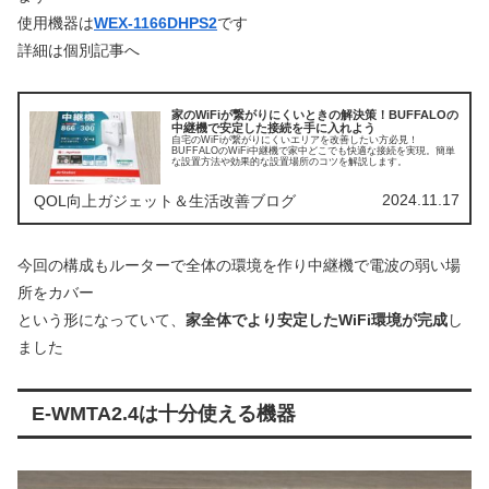
使用機器は
WEX-1166DHPS2
です
詳細は個別記事へ
家のWiFiが繋がりにくいときの解決策！BUFFALOの
中継機で安定した接続を手に入れよう
自宅のWiFiが繋がりにくいエリアを改善したい方必見！
BUFFALOのWiFi中継機で家中どこでも快適な接続を実現。簡単
な設置方法や効果的な設置場所のコツを解説します。
2024.11.17
QOL向上ガジェット＆生活改善ブログ
今回の構成もルーターで全体の環境を作り中継機で電波の弱い場
所をカバー
という形になっていて、
家全体でより安定したWiFi環境が完成
し
ました
E-WMTA2.4は十分使える機器