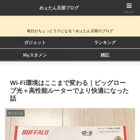
めぇたん旦那ブログ
QOL向上ガジェット＆生活改善ブログ
メニュー
毎日がちょっとラクになる！めぇたん旦那のブログ
ガジェット
ランキング
Myスタメン
雑記
Wi-Fi環境はここまで変わる｜ビッグロー
ブ光＋高性能ルーターでより快適になった
話
ガジェット