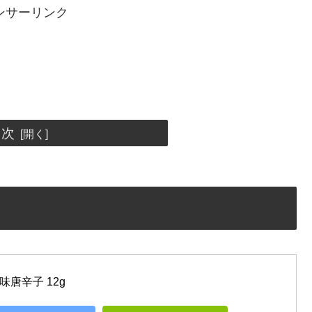
ンサーリンク
目次
唐辛子 12g