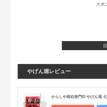
スポ
やげん堀レビュー
からしや徳右衛門印 やげん堀 七味