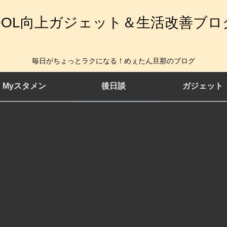
QOL向上ガジェット＆生活改善ブロ
毎日がちょっとラクになる！めぇたん旦那のブログ
Myスタメン
後日談
ガジェット