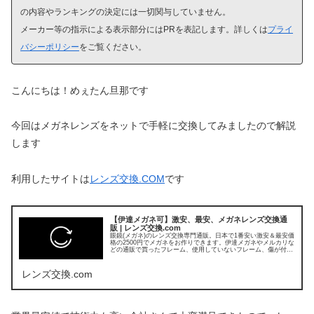
の内容やランキングの決定には一切関与していません。
メーカー等の指示による表示部分にはPRを表記します。詳しくは
プライ
バシーポリシー
をご覧ください。
こんにちは！めぇたん旦那です
今回はメガネレンズをネットで手軽に交換してみましたので解説
します
利用したサイトは
レンズ交換.COM
です
【伊達メガネ可】激安、最安、メガネレンズ交換通
販 | レンズ交換.com
眼鏡(メガネ)のレンズ交換専門通販。日本で1番安い激安＆最安価
格の2500円でメガネをお作りできます。伊達メガネやメルカリな
どの通販で買ったフレーム、使用していないフレーム、傷が付い
たり汚れてしまった古いレンズを交換できます。PCレンズやU...
レンズ交換.com