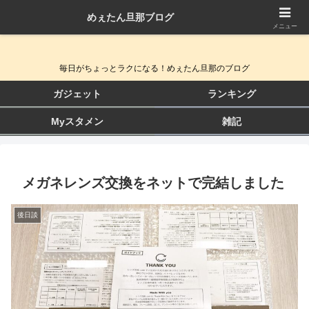
めぇたん旦那ブログ
QOL向上ガジェット＆生活改善ブログ
メニュー
毎日がちょっとラクになる！めぇたん旦那のブログ
ガジェット
ランキング
Myスタメン
雑記
メガネレンズ交換をネットで完結しました
後日談