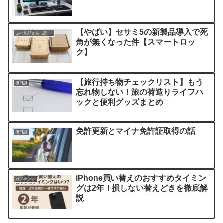
【やばい】セサミ5の新製品導入で死
世の旦那さんに読んでほしい記事
角が無くなった件【スマートロッ
ク】
【旅行持ち物チェックリスト】もう
後日談
忘れ物しない！旅の荷造りライフハ
ックと便利グッズまとめ
免許更新とマイナ免許証取得の話
後日談
iPhone買い替えのおすすめタイミン
ガジェット
グは2年！損しない替えどきを徹底解
説