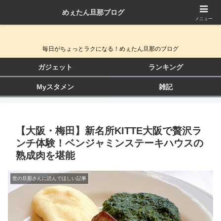
めぇたん旦那ブログ
QOL向上ガジェット＆生活改善ブログ
メニュー
毎日がちょっとラクになる！めぇたん旦那のブログ
ガジェット
ランキング
Myスタメン
雑記
【大阪・梅田】新名所KITTE大阪で贅沢ラ
ンチ体験！ベンジャミンステーキハウスの
熟成肉を堪能
世の旦那さんに読んでほしい記事