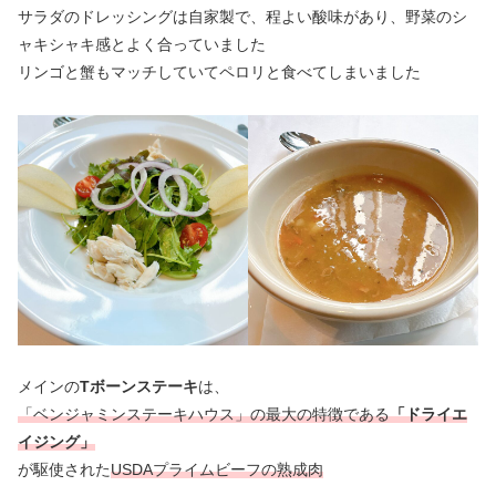
サラダのドレッシングは自家製で、程よい酸味があり、野菜のシ
ャキシャキ感とよく合っていました
リンゴと蟹もマッチしていてペロリと食べてしまいました
メインの
Tボーンステーキ
は、
「ベンジャミンステーキハウス」の最大の特徴である
「ドライエ
イジング」
が駆使された
USDAプライムビーフの熟成肉