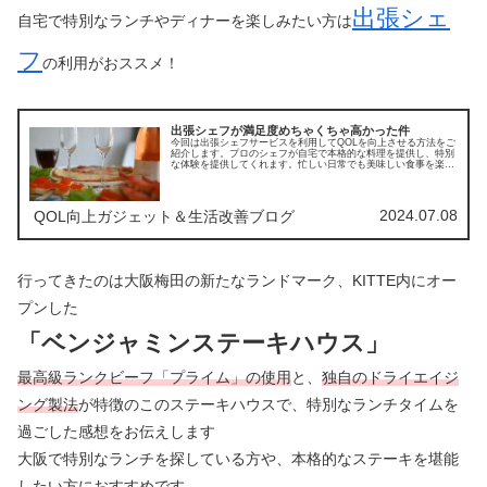
出張シェ
自宅で特別なランチやディナーを楽しみたい方は
フ
の利用がおススメ！
出張シェフが満足度めちゃくちゃ高かった件
今回は出張シェフサービスを利用してQOLを向上させる方法をご
紹介します。プロのシェフが自宅で本格的な料理を提供し、特別
な体験を提供してくれます。忙しい日常でも美味しい食事を楽し
むことで、生活に彩りを加え、心身共に満たされる時間を過ごせ
ます。
2024.07.08
QOL向上ガジェット＆生活改善ブログ
行ってきたのは大阪梅田の新たなランドマーク、KITTE内にオー
プンした
「ベンジャミンステーキハウス」
最高級ランクビーフ「プライム」の使用
と、
独自のドライエイジ
ング製法
が特徴のこのステーキハウスで、特別なランチタイムを
過ごした感想をお伝えします
大阪で特別なランチを探している方や、本格的なステーキを堪能
したい方におすすめです