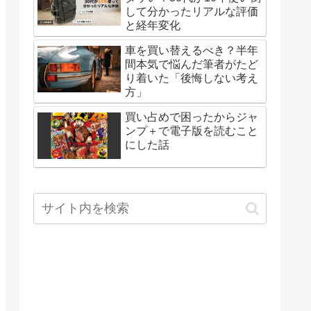
して分かったリアルな評価
と経年変化
車を買い替えるべき？半年
間本気で悩んだ筆者がたど
り着いた「後悔しない考え
方」
買い占めで困ったからジャ
ンプ＋で電子版を読むこと
にした話