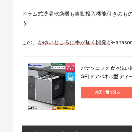
ドラム式洗濯乾燥機も自動投入機能付きのも
う
この、
かゆいところに手が届く開発
がPana
パナソニック 食器洗い乾燥機
SP] ドアパネル型 デ
楽天市場で見る