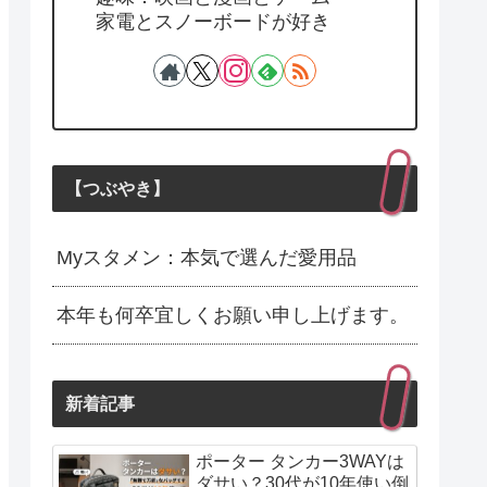
家電とスノーボードが好き
【つぶやき】
Myスタメン：本気で選んだ愛用品
本年も何卒宜しくお願い申し上げます。
新着記事
ポーター タンカー3WAYは
ダサい？30代が10年使い倒