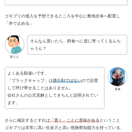
ゴキブリの侵入を予想できるところを中心に敷地全体へ配置し
「外で止める」
そんなん置いたら、餌食べに逆に寄ってくるんち
ゃうん？
疑う人
よくある勘違いです。
「ブラックキャップ」は
誘引剤ではない
ので設置
して呼び寄せることはありません。
筆者
会社さんの公式見解としてきちんと説明されてい
ます。
さらに補足するとすれば
「置く」ことに意味がある
ということ
ゴキブリは非常に高い生命力と高い危険察知能力を持っている、