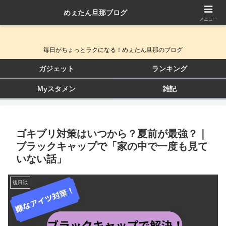
めぇたん旦那ブログ
QOL向上ガジェット＆生活改善ブログ
メニュー
毎日がちょっとラクになる！めぇたん旦那のブログ
ガジェット
ランキング
Myスタメン
雑記
ゴキブリ対策はいつから？夏前が最強？｜
ブラックキャップで「家の中で一度も見て
いない話」
後日談