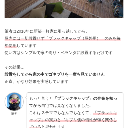
筆者は2018年に新築一軒家に引っ越してから、
屋内には一切設置せず「ブラックキャップ（屋外用）」のみを毎
年使用
しています
使い方はシンプルで家の周り・ベランダに設置するだけです
その結果…
設置をしてから家の中でゴキブリを一度も見ていません
正直、かなり効果を実感しています
もっと言うと
「ブラックキャップ」の存在を知っ
てから
自宅では見なくなりました。
これはステマでもなんでもなくて、
「ブラックキ
筆者
ャップ」の実力とゴキブリ側の習性が強く関係し
ている
と思われます。