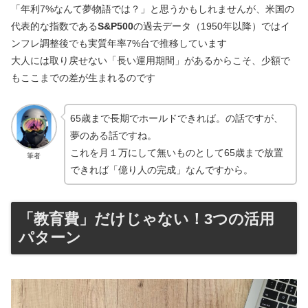
「年利7%なんて夢物語では？」と思うかもしれませんが、米国の
代表的な指数である
S&P500
の過去データ（1950年以降）ではイ
ンフレ調整後でも実質年率7%台で推移しています
大人には取り戻せない「長い運用期間」があるからこそ、少額で
もここまでの差が生まれるのです
65歳まで長期でホールドできれば。の話ですが、
夢のある話ですね。
これを月１万にして無いものとして65歳まで放置
筆者
できれば「億り人の完成」なんですから。
「教育費」だけじゃない！3つの活用
パターン