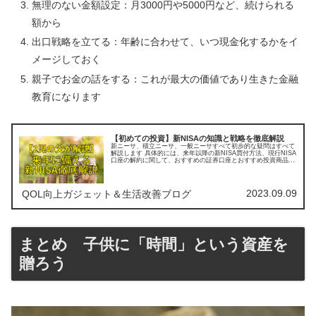
無理のない金額設定：月3000円や5000円など、続けられる
額から
出口戦略を立てる：年齢に合わせて、いつ現金化するかをイ
メージしておく
親子でお金の話をする：これが最大の価値であり生きた金融
教育になります
【初めての投資】新NISAの知識と戦略を徹底解説
新ニーサ、積立ニーサ、一般ニーサすべて初歩的な疑問はすべて
解説します 具体的には、来年以降の新NISA買付方法、現行NISA
口座の解約に関して、おすすめの証券口座とおすすめ投資商品を
しっかり解説していきます おすすめファンド４選もお伝えしま
す
2023.09.09
QOL向上ガジェット＆生活改善ブログ
まとめ 子供に「時間」という資産を
贈ろう