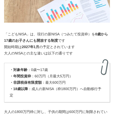
「こどもNISA」は、現行の新NISA（つみたて投資枠）を
0歳から
17歳のお子さんにも開放する制度
です
開始時期は
2027年1月
の予定とされています
大人のNISAとの主な違いは以下の通りです
・対象年齢
：0歳〜17歳
・年間投資枠
：60万円（月最大5万円）
・非課税保有限度額
：最大600万円
・18歳以降
：成人の新NISA（枠1800万円）へ自動移行予
定
大人の1800万円枠に対し、子供の期間は600万円に制限されてい