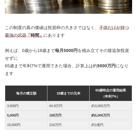
この制度の真の価値は投資枠の大きさではなく、
子供だけが持つ
最強の武器
「時間」
にあります
例えば、0歳から18歳まで
毎月5000円
を積み立てその後追加投資
せずに
65歳まで年利7%で運用できた場合、計算上は約
5000万円
になり
ます
65歳時点の運用結果
毎月の積立額
18歳までの元本
（年利7%）
3,000円
64.8万円
約3,000万円
5,000円
108万円
約5,000万円
10,000円
216万円
約1億円