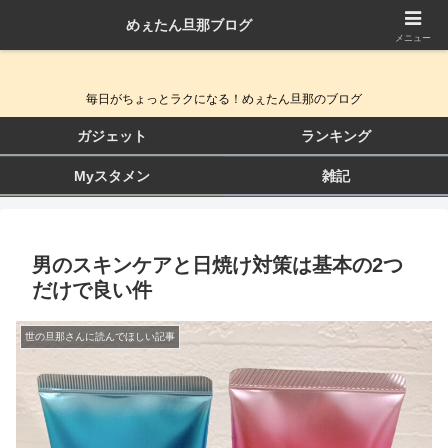
めぇたん旦那ブログ
QOL向上ガジェット＆生活改善ブログ
メニュー
毎日がちょっとラクになる！めぇたん旦那のブログ
ガジェット
ランキング
Myスタメン
雑記
男のスキンケアと日焼け対策は基本の2つ
だけで良い件
世の旦那さんに読んでほしい記事