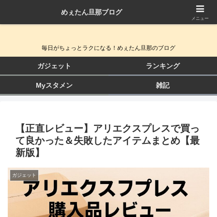
めぇたん旦那ブログ
QOL向上ガジェット＆生活改善ブログ
メニュー
毎日がちょっとラクになる！めぇたん旦那のブログ
ガジェット
ランキング
Myスタメン
雑記
【正直レビュー】アリエクスプレスで買っ
て良かった＆失敗したアイテムまとめ【最
新版】
ガジェット