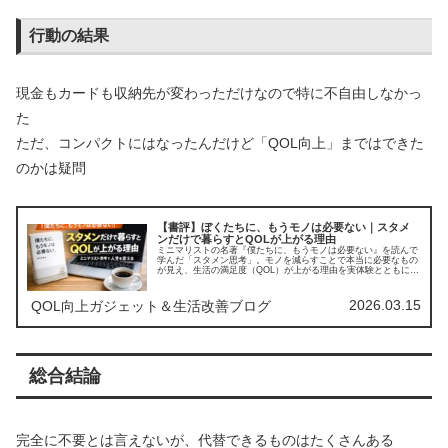
行動の結果
現金もカードも収納先が変わっただけなので特に不自由しなかっ
た
ただ、コンパクトにはなったんだけど「QOL向上」まではできた
のかは疑問
【書評】ぼくたちに、もうモノは必要ない｜スタメ
ンだけで暮らすとQOLが上がる理由
ミニマリストの名著『僕たちに、もうモノは必要ない』を読んで
学んだ「スタメン思考」。モノを減らすことで本当に必要なもの
が見え、生活の満足度（QOL）が上がる理由を実体験とともに解
説します。物を減らしたい人におすすめの一冊。
2026.03.15
QOL向上ガジェット＆生活改善ブログ
総合結論
完全に不要とは言えないが、代替できるものはたくさんある