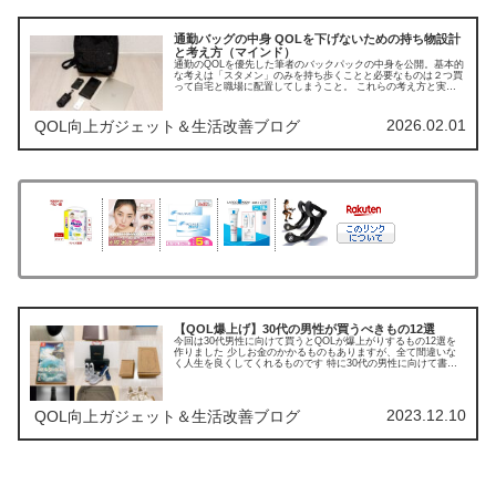
通勤バッグの中身 QOLを下げないための持ち物設計
と考え方（マインド）
通勤のQOLを優先した筆者のバックパックの中身を公開。基本的
な考えは「スタメン」のみを持ち歩くことと必要なものは２つ買
って自宅と職場に配置してしまうこと。 これらの考え方と実際
の構成を解説していきます。
2026.02.01
QOL向上ガジェット＆生活改善ブログ
【QOL爆上げ】30代の男性が買うべきもの12選
今回は30代男性に向けて買うとQOLが爆上がりするもの12選を
作りました 少しお金のかかるものもありますが、全て間違いな
く人生を良くしてくれるものです 特に30代の男性に向けて書き
ましたので、参考になればと思います
2023.12.10
QOL向上ガジェット＆生活改善ブログ