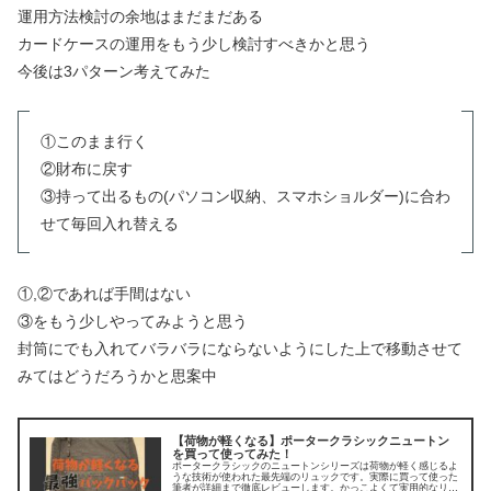
運用方法検討の余地はまだまだある
カードケースの運用をもう少し検討すべきかと思う
今後は3パターン考えてみた
①このまま行く
②財布に戻す
③持って出るもの(パソコン収納、スマホショルダー)に合わ
せて毎回入れ替える
①,②であれば手間はない
③をもう少しやってみようと思う
封筒にでも入れてバラバラにならないようにした上で移動させて
みてはどうだろうかと思案中
【荷物が軽くなる】ポータークラシックニュートン
を買って使ってみた！
ポータークラシックのニュートンシリーズは荷物が軽く感じるよ
うな技術が使われた最先端のリュックです。実際に買って使った
筆者が詳細まで徹底レビューします。かっこよくて実用的なリュ